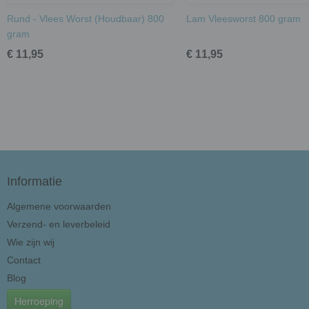
Rund - Vlees Worst (Houdbaar) 800
Lam Vleesworst 800 gram
gram
€ 11,95
€ 11,95
Informatie
Algemene voorwaarden
Verzend- en leverbeleid
Wie zijn wij
Contact
Blog
Herroeping