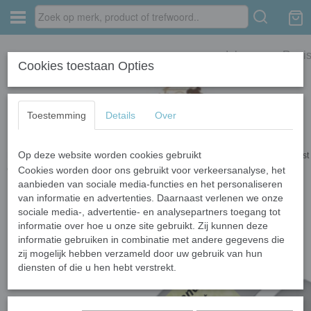
Inloggen
Regis
Cookies toestaan Opties
Toestemming
Details
Over
Op deze website worden cookies gebruikt
Home
›
Houdbare vleesworsten
›
Losse vleesworsten
›
Eend - Vlees Worst
(Houdbaar) 800 gram
Cookies worden door ons gebruikt voor verkeersanalyse, het
aanbieden van sociale media-functies en het personaliseren
van informatie en advertenties. Daarnaast verlenen we onze
sociale media-, advertentie- en analysepartners toegang tot
informatie over hoe u onze site gebruikt. Zij kunnen deze
informatie gebruiken in combinatie met andere gegevens die
zij mogelijk hebben verzameld door uw gebruik van hun
diensten of die u hen hebt verstrekt.