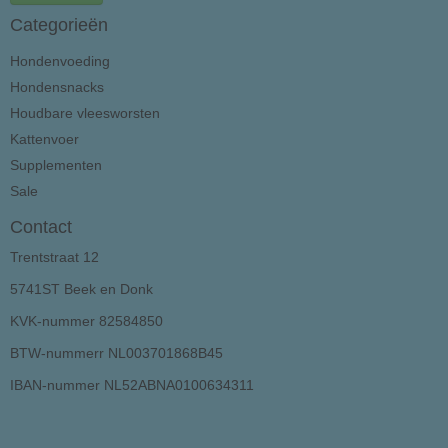
Categorieën
Hondenvoeding
Hondensnacks
Houdbare vleesworsten
Kattenvoer
Supplementen
Sale
Contact
Trentstraat 12
5741ST Beek en Donk
KVK-nummer 82584850
BTW-nummerr NL003701868B45
IBAN-nummer NL52ABNA0100634311