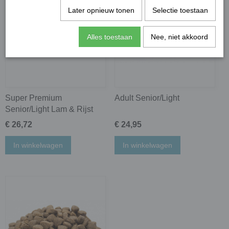
Later opnieuw tonen
Selectie toestaan
Alles toestaan
Nee, niet akkoord
Super Premium
Adult Senior/Light
Senior/Light Lam & Rijst
€ 26,72
€ 24,95
In winkelwagen
In winkelwagen