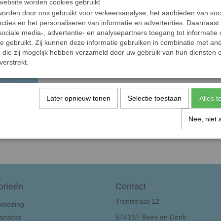
ebsite worden cookies gebruikt
orden door ons gebruikt voor verkeersanalyse, het aanbieden van soc
cties en het personaliseren van informatie en advertenties. Daarnaast
ociale media-, advertentie- en analysepartners toegang tot informatie
Premium Sensitive
te gebruikt. Zij kunnen deze informatie gebruiken in combinatie met an
die zij mogelijk hebben verzameld door uw gebruik van hun diensten o
0
verstrekt.
orraad
nkelwagen
Later opnieuw tonen
Selectie toestaan
Alles 
Nee, niet 
orieën
Contact
Trentstraat 12
voeding
snacks
5741ST Beek en Donk