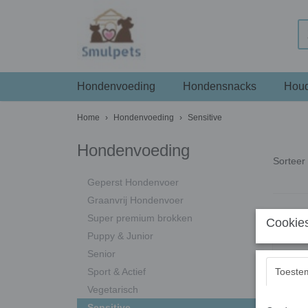
Hondenvoeding
Hondensnacks
Houd
Home
›
Hondenvoeding
›
Sensitive
Hondenvoeding
Sortee
Geperst Hondenvoer
Graanvrij Hondenvoer
Super premium brokken
Cookies
Puppy & Junior
Senior
Sport & Actief
Toeste
Vegetarisch
Sensitive