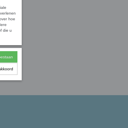
iale
 verlenen
 over hoe
dere
f die u
toestaan
akkoord