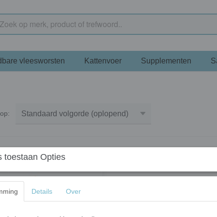
bare vleesworsten
Kattenvoer
Supplementen
S
r op:
 toestaan Opties
mming
Details
Over