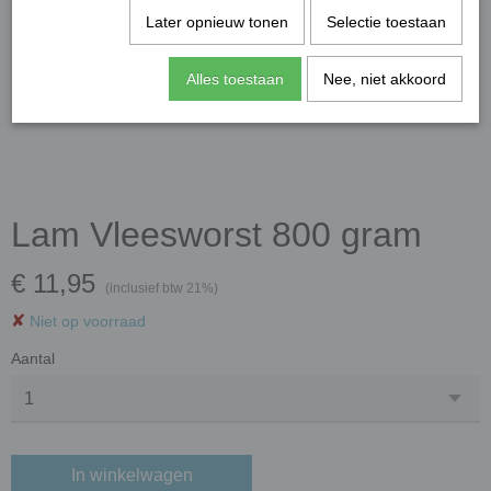
Later opnieuw tonen
Selectie toestaan
Alles toestaan
Nee, niet akkoord
Lam Vleesworst 800 gram
€ 11,95
(inclusief btw 21%)
✘
Niet op voorraad
Aantal
In winkelwagen