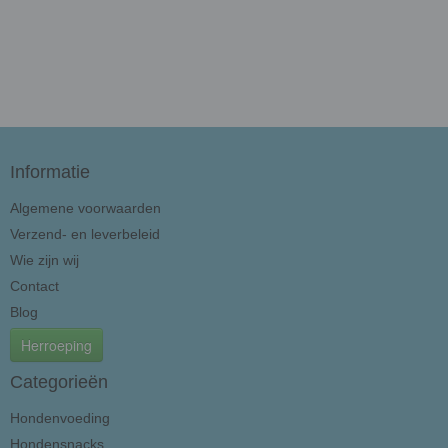
Informatie
Algemene voorwaarden
Verzend- en leverbeleid
Wie zijn wij
Contact
Blog
Herroeping
Categorieën
Hondenvoeding
Hondensnacks