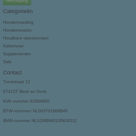
Herroeping
Categorieën
Hondenvoeding
Hondensnacks
Houdbare vleesworsten
Kattenvoer
Supplementen
Sale
Contact
Trentstraat 12
5741ST Beek en Donk
KVK-nummer 82584850
BTW-nummerr NL003701868B45
IBAN-nummer NL52ABNA0100634311