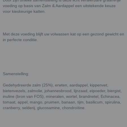
Door zijn unieke samenstelling is deze licht verteerbare graanvrije
voeding op basis van Zalm & Aardappel een uitstekende keuze
voor kieskeurige katten.
Met deze voeding blijft uw volwassen kat op een gezond gewicht en
in perfecte conditie.
Samenstelling:
Gedehydreerde zalm (25%), erwten, aardappel, kippenvet,
bietenvezels, zalmolie, johannesbrood, lijnzaad, eipoeder, biergist,
inuline (bron van FOS), mineralen, wortel, brandnetel, Echinacea,
tomaat, appel, mango, pruimen, banaan, tijm, basilicum, spirulina,
cranberry, selderij, glucosamine, chondroïtine.