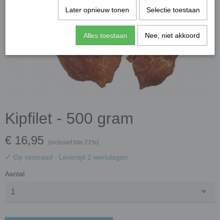
Later opnieuw tonen
Selectie toestaan
Alles toestaan
Nee, niet akkoord
Kipfilet - 500 gram
€ 16,95
(inclusief btw 21%)
✓
Op voorraad
- Levertijd 2 werkdagen
Aantal