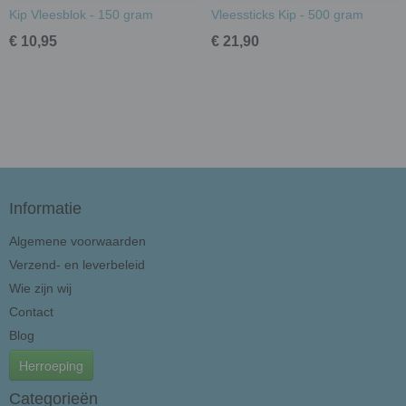
Kip Vleesblok - 150 gram
Vleessticks Kip - 500 gram
€ 10,95
€ 21,90
Informatie
Algemene voorwaarden
Verzend- en leverbeleid
Wie zijn wij
Contact
Blog
Herroeping
Categorieën