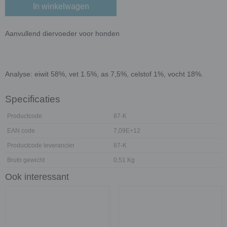
In winkelwagen
Aanvullend diervoeder voor honden
Analyse: eiwit 58%, vet 1.5%, as 7,5%, celstof 1%, vocht 18%.
Specificaties
Productcode
87-K
EAN code
7,09E+12
Productcode leverancier
87-K
Bruto gewicht
0,51 Kg
Ook interessant