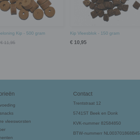
eloning Kip - 500 gram
Kip Vleesblok - 150 gram
€ 10,95
€ 11,95
orieën
Contact
Trentstraat 12
voeding
snacks
5741ST Beek en Donk
e vleesworsten
KVK-nummer 82584850
oer
BTW-nummerr NL003701868B45
menten