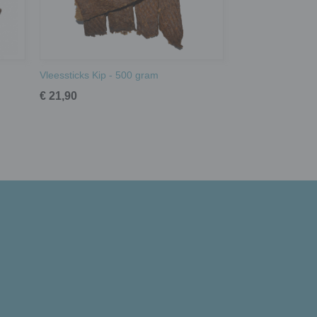
Vleessticks Kip - 500 gram
€ 21,90