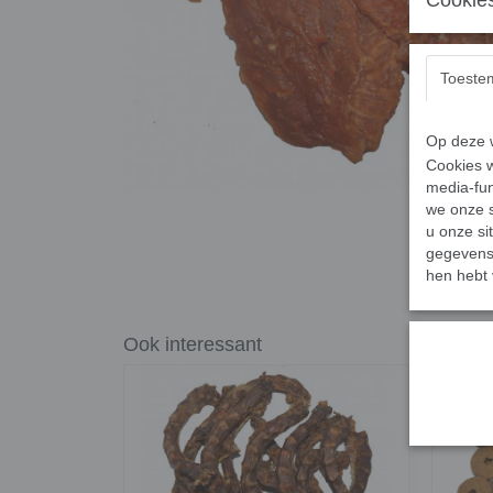
Cookies
Toeste
Op deze w
Cookies w
media-fun
we onze s
u onze si
gegevens 
hen hebt 
Ook interessant