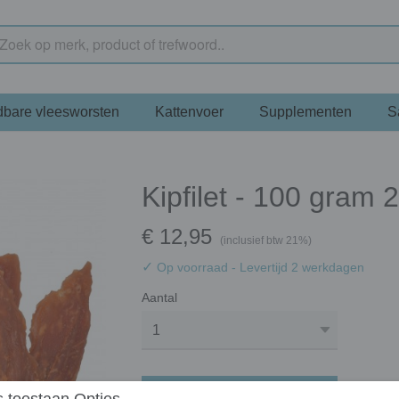
bare vleesworsten
Kattenvoer
Supplementen
S
Kipfilet - 100 gram 
€ 12,95
(inclusief btw 21%)
✓
Op voorraad
- Levertijd 2 werkdagen
Aantal
In winkelwagen