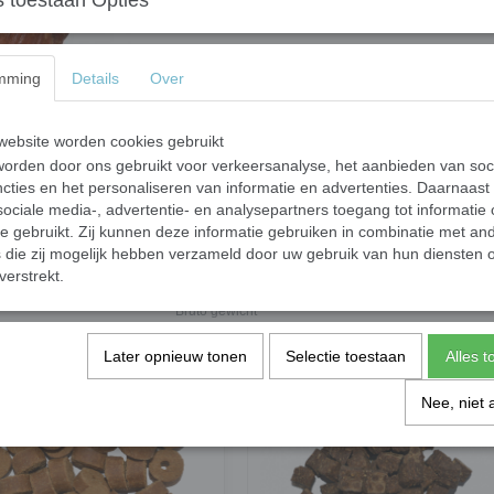
 toestaan Opties
Aanvullend diervoeder voor honden
mming
Details
Over
Analyse: eiwit 58%, vet 1.5%, as 7,5%, celsto
ebsite worden cookies gebruikt
orden door ons gebruikt voor verkeersanalyse, het aanbieden van soc
cties en het personaliseren van informatie en advertenties. Daarnaast
Specificaties
ociale media-, advertentie- en analysepartners toegang tot informatie
Productcode
te gebruikt. Zij kunnen deze informatie gebruiken in combinatie met an
die zij mogelijk hebben verzameld door uw gebruik van hun diensten o
EAN code
verstrekt.
Productcode leverancier
Bruto gewicht
Later opnieuw tonen
Selectie toestaan
Alles 
Nee, niet 