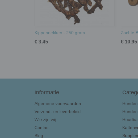
Kippennekken - 250 gram
Zachte B
€ 3,45
€ 10,95
Informatie
Categ
Algemene voorwaarden
Honden
Verzend- en leverbeleid
Honden
Wie zijn wij
Houdbar
Contact
Kattenv
Blog
Supple