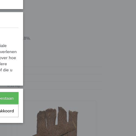
f 1%, vocht 18%.
iale
 verlenen
 over hoe
51-K
dere
f die u
7,09E+12
51-K
0,11 Kg
toestaan
akkoord